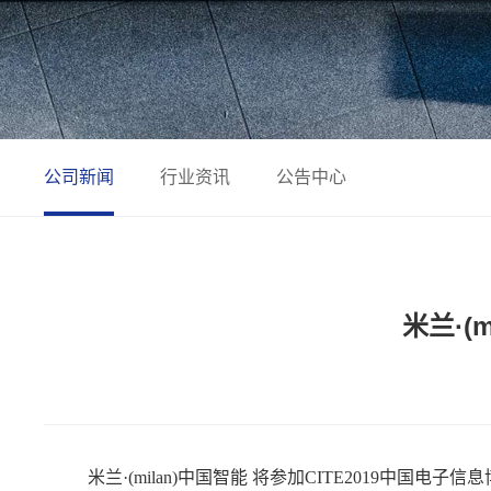
公司新闻
行业资讯
公告中心
米兰·(
米兰·(milan)中国智能 将参加CITE2019中国电