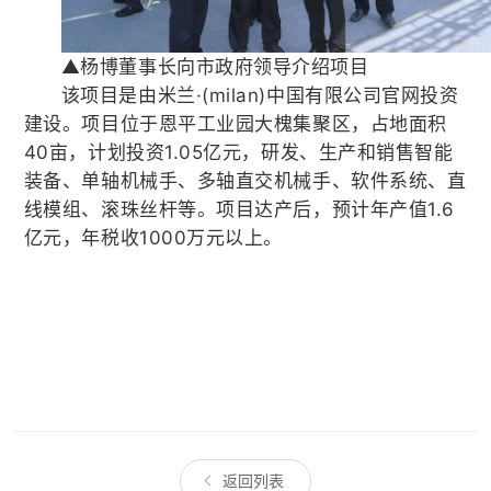
▲杨博董事长向市政府领导介绍项目
该项目是由米兰·(milan)中国有限公司官网投资
建设。项目位于恩平工业园大槐集聚区，占地面积
40亩，计划投资1.05亿元，研发、生产和销售智能
装备、单轴机械手、多轴直交机械手、软件系统、直
线模组、滚珠丝杆
等。项目达产后，预计年产值1.6
亿元，年税收1000万元以上。
返回列表