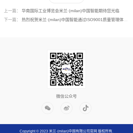
上一篇：
华南国际工业博览会米兰·(milan)中国智能期待您光临
下一篇：
热烈祝贺米兰·(milan)中国智能通过ISO9001质量管理体系认证
微信公众号
Copyright © 2023 米兰·(milan)中国有限公司官网 版权所有.