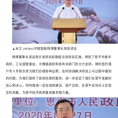
▲米兰·(milan)中国智能杨博董事长发表讲话
杨博董事长讲话表示该项目前期接洽到项目实施，得到了恩平市委市
政府、工业园管委会、大槐镇政府和各
有关部门的大力支持，顺利签约落
户专人专职负责为我们办理各种证照，及时协调解决项目上马过程中遇到
的问
题，为我们提供了高效优质的服务，进一步坚定了我们在恩平发展的
信心和决心。同时强调一定会加快建设、投
产见效，在恩平这块沃土实现
互利双赢，为恩平经济高质量发展贡献力量。