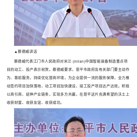
▲蔡德威讲话
蔡德威代表江门市人民政府对米兰·(milan)中国智能装备制造重点项
目的动工、投产表示祝贺。蔡德威要求，恩平市政府
及有关部门要主动作
为、靠前服务，持续优化营商环境，为企业提供一流的服务保障，全力推
动签约项目加快落
地、动工项目加快建设、竣工投产项目达产达效。积极
以商引商、延伸产业链条，实现多方共赢，在恩平这片充
满希望的沃土上
收获财富、收获友谊、收获成功。