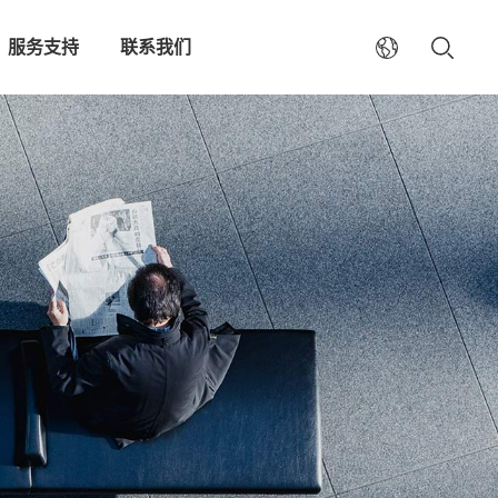
服务支持
联系我们